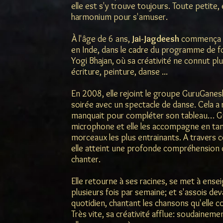
elle est s'y trouve toujours. Toute petite, 
harmonium pour s'amuser.
À l'âge de 6 ans,
Jai-Jagdeesh
commença à
en Inde, dans le cadre du programme de fo
Yogi Bhajan, où sa créativité ne connut plu
écriture, peinture, danse ...
En 2008, elle rejoint le groupe GuruGanes
soirée avec un spectacle de danse. Cela a r
manquait pour compléter son tableau… Gu
microphone et elle les accompagne en tant
morceaux les plus entrainants. A travers c
elle atteint une profonde compréhension d
chanter.
Elle retourne à ses racines, se met à ensei
plusieurs fois par semaine; et s'assois d
quotidien, chantant les chansons qu'elle 
Très vite, sa créativité afflue: soudaineme