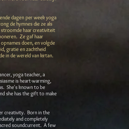
illende dagen per week yoga
ong de hymnes die ze als
, stroomde haar creativiteit
poneren. Ze gaf haar
en, opnames doen, en volgde
eid, gratie en zachtheid
de in de wereld van kirtan.
dancer, yoga teacher, a
usiasme is heart-warming,
us. She's known to be
and she has the gift to make
r creativity. Born in the
ediately and completely
sacred soundcurrent. A few