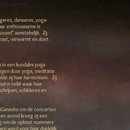
yoga mantra’s.
geres, danseres, yoga-
Haar enthousiasme is
ound" aanstekelijk. Zij
rrast, verwarmt en doet
in een kundalini yoga
ongen door yoga, meditatie
elde zij haar harmonium. Zij
ol in Indië waar haar
schrijven, schilderen en
ruGanesha om de concerten
en avond kreeg zij een
ag om de upbeat nummers
en werd voor haar duidelijk