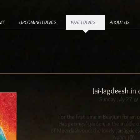
ME
UPCOMING EVENTS
PAST EVENTS
ABOUT US
Jai-Jagdeesh in
Sunday July 27 @
For the first time in Belgium for an 
Happenings’ garden, in the middle o
of Meerdaalwoud: the lovely Jai-Jagdee
Naam (D)