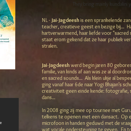
They bring mainly kundalini 
NL -
Jai-Jagdeesh
is een sprankelende zan
teacher, creatieve geest en bezige bij... 
hartverwarmend, haar liefde voor "sacred s
staat erom gekend dat ze haar publiek ve
stralen.
Jai-Jagdeesh
werd begin jaren 80 geboren 
familie, van kinds af aan was ze al doordr
en sacred sounds... Als klein ukje al bespe
ging vanaf haar 6de naar Yogi Bhajan’s scho
creativiteit geen einde kende: fotografie, 
dans...
In 2008 ging zij mee op tournee met Gu
telkens te openen met een dansact. Op e
microfoon in handen geduwd met de vra
wat vocale ondersteuning te geven. En to