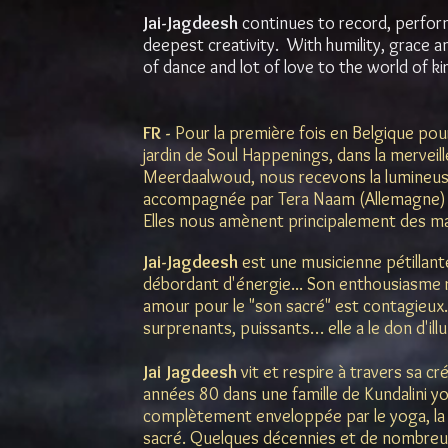
Jai-Jagdeesh
continues to record, perform
deepest creativity. With humility, grace an
of dance and lot of love to the world of ki
FR -
Pour la première fois en Belgique pour
jardin de Soul Happenings, dans la merveil
Meerdaalwoud, nous recevons la lumineuse 
accompagnée par Tera Naam (Allemagne)
Elles nous amènent principalement des ma
Jai-Jagdeesh
est une musicienne pétillante
débordant d'énergie... Son enthousiasme 
amour pour le "son sacré" est contagieux.
surprenants, puissants… elle a le don d'illu
Jai Jagdeesh
vit et respire à travers sa c
années 80 dans une famille de Kundalini yog
complètement enveloppée par le yoga, la 
sacré. Quelques décennies et de nombreus