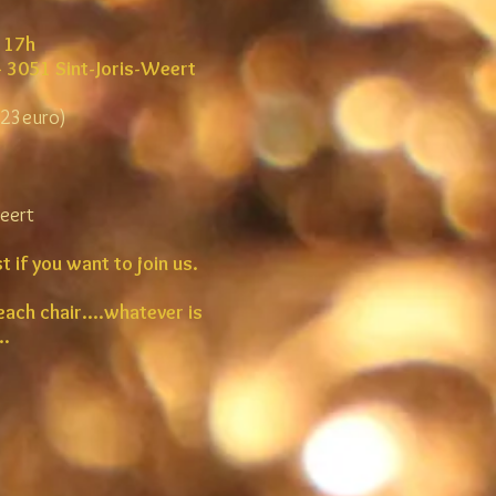
 17h
 3051 Sint-Joris-Weert
n 23euro)
Weert
 if you want to join us.
each chair....whatever is
..