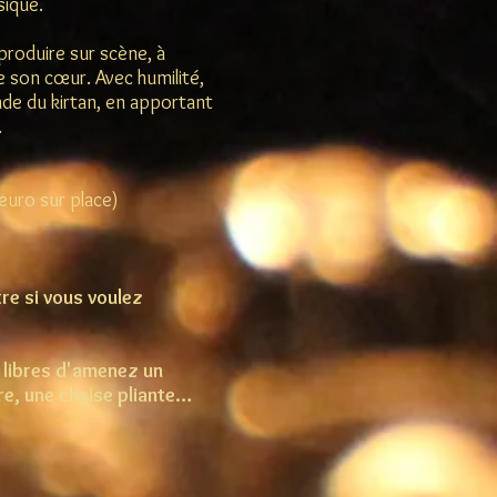
ique.
produire sur scène, à
e son cœur. Avec humilité,
nde du kirtan, en apportant
.
uro sur place)
re si vous voulez
 libres d'amenez un
re, une chaise pliante…