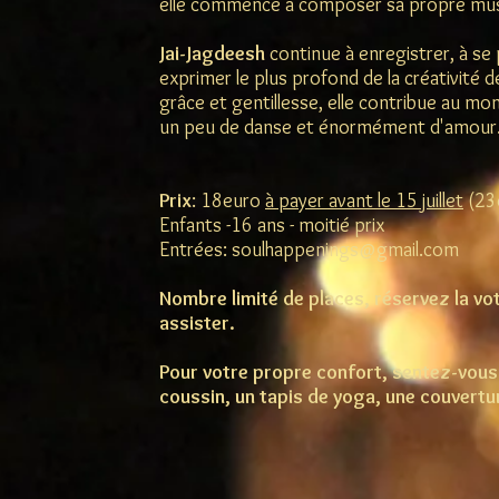
elle commence à composer sa propre mus
Jai-Jagdeesh
continue à enregistrer, à se 
exprimer le plus profond de la créativité d
grâce et gentillesse, elle contribue au mo
un peu de danse et énormément d'amour
Prix
: 18euro
à payer avant le 15 juillet
(23e
Enfants -16 ans - moitié prix
Entrées:
soulhappenings@gmail.com
Nombre limité de places, réservez la vot
assister.
Pour votre propre confort, sentez-vous
coussin, un tapis de yoga, une couvertu