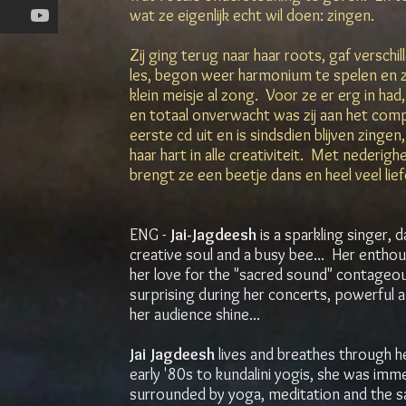
wat ze eigenlijk echt wil doen: zingen.
Zij ging terug naar haar roots, gaf versch
les, begon weer harmonium te spelen en z
klein meisje al zong. Voor ze er erg in had
en totaal onverwacht was zij aan het com
eerste cd uit en is sindsdien blijven zing
haar hart in alle creativiteit. Met nederigh
brengt ze een beetje dans en heel veel lief
ENG -
Jai-Jagdeesh
is a sparkling singer, 
creative soul and a busy bee... Her entho
her love for the "sacred sound" contageo
surprising during her concerts, powerful 
her audience shine...
Jai Jagdeesh
lives and breathes through he
early '80s to kundalini yogis, she was imm
surrounded by yoga, meditation and the 