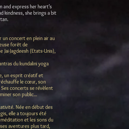
 and express her heart’s
d kindness, she brings a bit
rtan.
 un concert en plein air au
leuse forêt de
Jai-Jagdeesh (Etats-Unis),
ntras du kundalini yoga
, un esprit créatif et
réchauffe le cœur, son
 Ses concerts se révèlent
miner son public...
réativité. Née en début des
is, elle a toujours été
méditation et les sons du
es aventures plus tard,