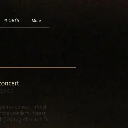
PHOTO'S
More
 concert
 17h00
open air concert in Soul
f the wonderful forest
sh (US) together with Tera