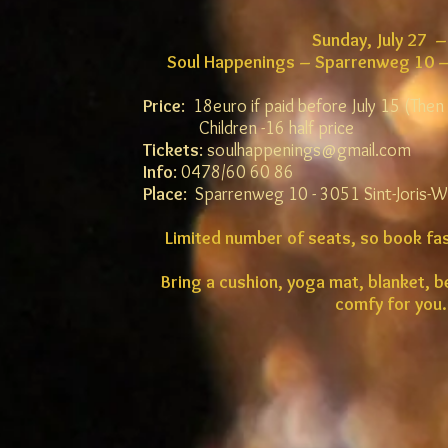
Sunday, July 27 –
Soul Happenings – Sparrenweg 10 –
Price
: 18euro if paid before July 15 (The
Children -16 half price
Tickets
:
soulhappenings@gmail.com
Info
: 0478/60 60 86
Place
: Sparrenweg 10 - 3051 Sint-Joris-
Limited number of seats, so book fast
Bring a cushion, yoga mat, blanket, b
comfy for you.