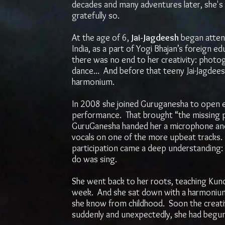
decades and many adventures later, she's s
gratefully so.
At the age of 6,
Jai-Jagdeesh
began attend
India, as a part of Yogi Bhajan’s foreign 
there was no end to her creativity: photog
dance... And before that teeny Jai-Jagdee
harmonium.
In 2008 she joined Guruganesha to open e
performance. That brought “the missing p
GuruGanesha handed her a microphone an
vocals on one of the more upbeat tracks.
participation came a deep understanding:
do was sing.
She went back to her roots, teaching Kund
week. And she sat down with a harmonium 
she know from childhood. Soon the creat
suddenly and unexpectedly, she had begu